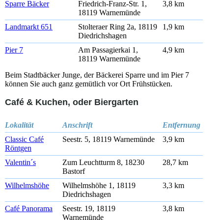
Sparre Bäcker
Friedrich-Franz-Str. 1,
3,8 km
18119 Warnemünde
Landmarkt 651
Stolteraer Ring 2a, 18119
1,9 km
Diedrichshagen
Pier 7
Am Passagierkai 1,
4,9 km
18119 Warnemünde
Beim Stadtbäcker Junge, der Bäckerei Sparre und im Pier 7
können Sie auch ganz gemütlich vor Ort Frühstücken.
Café & Kuchen, oder Biergarten
Lokalität
Anschrift
Entfernung
Classic Café
Seestr. 5, 18119 Warnemünde
3,9 km
Röntgen
Valentin´s
Zum Leuchtturm 8, 18230
28,7 km
Bastorf
Wilhelmshöhe
Wilhelmshöhe 1, 18119
3,3 km
Diedrichshagen
Café Panorama
Seestr. 19, 18119
3,8 km
Warnemünde