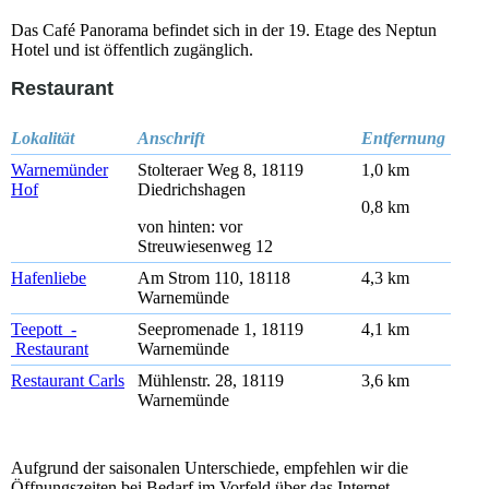
Das Café Panorama befindet sich in der 19. Etage des Neptun
Hotel und ist öffentlich zugänglich.
Restaurant
Lokalität
Anschrift
Entfernung
Warnemünder
Stolteraer Weg 8, 18119
1,0 km
Hof
Diedrichshagen
0,8 km
von hinten: vor
Streuwiesenweg 12
Hafenliebe
Am Strom 110, 18118
4,3 km
Warnemünde
Teepott -
Seepromenade 1, 18119
4,1 km
Restaurant
Warnemünde
Restaurant Carls
Mühlenstr. 28, 18119
3,6 km
Warnemünde
Aufgrund der saisonalen Unterschiede, empfehlen wir die
Öffnungszeiten bei Bedarf im Vorfeld über das Internet,